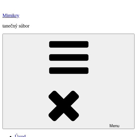
Prejsť
na
Mimikry
obsah
tanečný súbor
Menu
Úvod