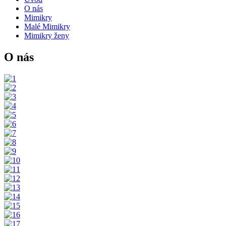
O nás
Mimikry
Malé Mimikry
Mimikry ženy
O nás